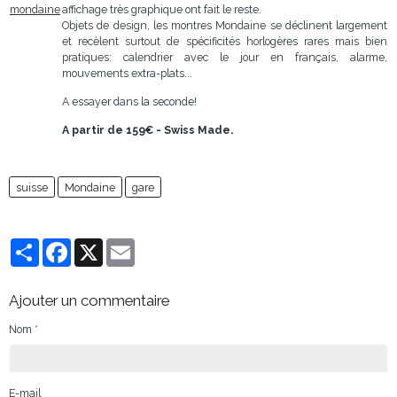
affichage très graphique ont fait le reste.
Objets de design, les montres Mondaine se déclinent largement
et recèlent surtout de spécificités horlogères rares mais bien
pratiques: calendrier avec le jour en français, alarme,
mouvements extra-plats...
A essayer dans la seconde!
A partir de 159€ - Swiss Made.
suisse
Mondaine
gare
Partager
Facebook
X
Email
Ajouter un commentaire
Nom
E-mail