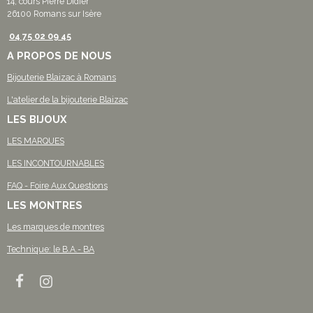
14, cours Pierre Didier
26100 Romans sur Isère
04 75 02 09 45
A PROPOS DE NOUS
Bijouterie Blaizac à Romans
L'atelier de la bijouterie Blaizac
LES BIJOUX
LES MARQUES
LES INCONTOURNABLES
FAQ - Foire Aux Questions
LES MONTRES
Les marques de montres
Technique: le B.A.- BA